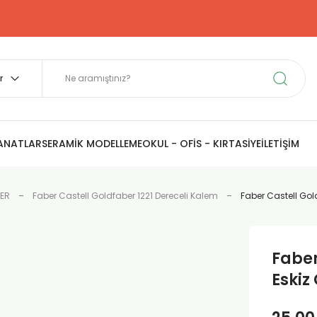
SANATLAR
SERAMİK MODELLEME
OKUL - OFİS - KIRTASİYE
İLETİŞİM
LER
Faber Castell Goldfaber 1221 Dereceli Kalem
Faber Castell Gold
Faber
Eskiz