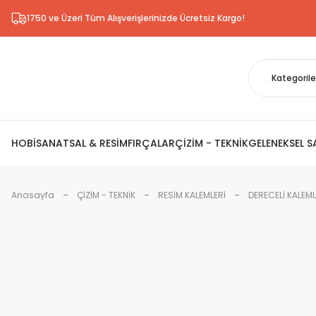
1750 ve Üzeri Tüm Alışverişlerinizde Ücretsiz Kargo!
HOBİ
SANATSAL & RESİM
FIRÇALAR
ÇİZİM - TEKNİK
GELENEKSEL 
Anasayfa
ÇİZİM - TEKNİK
RESİM KALEMLERİ
DERECELİ KALEM