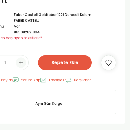
 TL
Faber Castell Goldfaber 1221 Dereceli Kalem
FABER CASTELL
mu
Var
8690826211104
en başlayan taksitlerle!!
Sepete Ekle
 Paylaş
Yorum Yap
Tavsiye Et
Karşılaştır
Aynı Gün Kargo