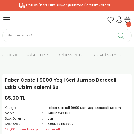
1750 ve Üzeri Tüm Alışverişlerinizde Ücretsiz Kargo!
Geri Dön
Geri Dön
Geri Dön
Geri Dön
Geri Dön
Geri Dön
Geri Dön
& RESİM
NİK
L SANATLAR
ODELLEME
 - KIRTASİYE
E BOYALAR
R
Rİ
ERİ
R
R
ÇALAR
 KALEMLERİ
ELERİ
RLARI
Anasayfa
ÇİZİM - TEKNİK
RESİM KALEMLERİ
DERECELİ KALEMLER
Fa
ZLI BOYALAR
R
LAR
KALEMLERİ
Rİ
LER
R
Faber Castell 9000 Yeşil Seri Jumbo Dereceli
ARI
LAR
LER
ZEMELERİ
ERİ
ER
Eskiz Cizim Kalemi 6B
RI
 FIRÇALAR
ĞITLARI ve DEFTERLERİ
ve MALZEMELERİ
85,00 TL
Kategori
Faber Castell 9000 Seri Yeşil Dereceli Kalem
PORSELEN
KEPLER
LAR
K KAĞITLAR
RYUM
R
R
Marka
FABER CASTELL
Stok Durumu
Var
Stok Kodu
4005401193067
ONCUK BOYALAR
DİUMLAR
ÇALAR
 MÜREKKEPLERİ
 MALZEMELERİ
 BOYALARI
*85,00 TL den başlayan taksitlerle!!