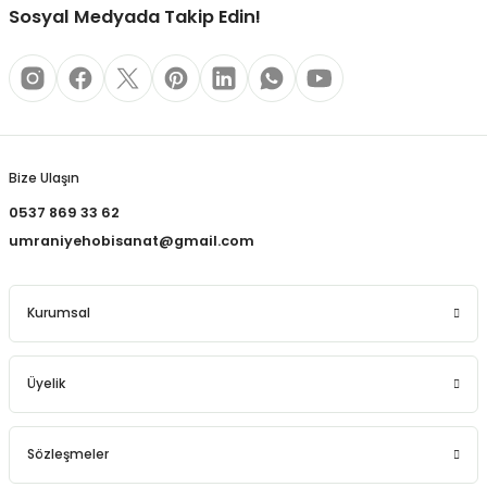
REÇLERİ
Sosyal Medyada Takip Edin!
 KALEMLERİ
Gönder
(MİNLER)
Bize Ulaşın
0537 869 33 62
ALEMLİKLER
umraniyehobisanat@gmail.com
İ
Kurumsal
TASI
Üyelik
Sözleşmeler