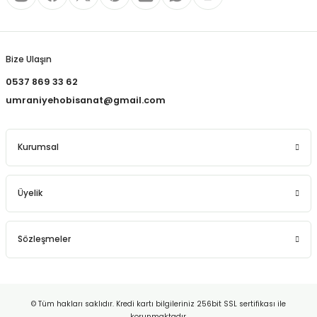
REÇLERİ
Gönder
 KALEMLERİ
Bize Ulaşın
(MİNLER)
0537 869 33 62
umraniyehobisanat@gmail.com
ALEMLİKLER
Kurumsal
İ
Üyelik
TASI
Sözleşmeler
© Tüm hakları saklıdır. Kredi kartı bilgileriniz 256bit SSL sertifikası ile
korunmaktadır.