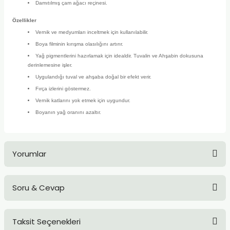
Damıtılmış çam ağacı reçinesi.
TLARI
ERİ
Özellikler
Vernik ve medyumları inceltmek için kullanılabilir.
I
Boya filminin kırışma olasılığını artırır.
Yağ pigmentlerini hazırlamak için idealdir. Tuvalin ve Ahşabin dokusuna
ÜSLEMELER
derinlemesine işler.
Uygulandığı tuval ve ahşaba doğal bir efekt verir.
 KALEMLER
Fırça izlerini göstermez.
Vernik katlarını yok etmek için uygundur.
ÜNLERİ
Boyanın yağ oranını azaltır.
 HAMURLARI
Yorumlar
LONLAR
LER
Soru & Cevap
Bu ürüne ilk yorumu siz yapın!
EMLER
Taksit Seçenekleri
Yorum Yaz
Ürün hakkında henüz soru sorulmamış.