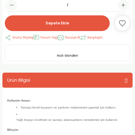
RLAYAN BOYALAR
ELTİCİLER
I VE TÜPLERİ
 BOYALAR
ALAR
RUYUCULAR
LAR
Sepete Ekle
LAR
OLAR (PRİMERS)
RME) FIRÇALAR
RI
Ürünü Paylaş
Yorum Yap
Tavsiye Et
Karşılaştır
A ve KALEMLER
MODELİNG PASTALAR
Ş KALEMLERİ
Hızlı Gönderi
 VE UÇLAR (MİN)
ETLEME KALEMLERİ
Ürün Bilgisi
APIŞTIRICILAR
LER
ALEMLERİ
 MALZEMELER
SİM SEHPALARI
Kullanim Amacı
Sanatçi kendi boyasını ve yardımcı malzemesini yapmak için kullanır.
ER ve RENKLENDİRİCİLERİ
TİL KURŞUN KALEMLER
Yağlı boyayı inceltmek ve sanatçı aksesuarlarını temizlemek için kullanılır.
EÇLER
EÇLER
ON ÜRÜNLERİ
Bileşim