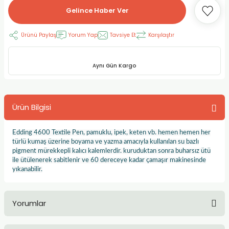
Gelince Haber Ver
RLAYAN BOYALAR
ELTİCİLER
I VE TÜPLERİ
 BOYALAR
Ürünü Paylaş
Yorum Yap
Tavsiye Et
Karşılaştır
ALAR
RUYUCULAR
LAR
LAR
OLAR (PRİMERS)
RME) FIRÇALAR
RI
Aynı Gün Kargo
A ve KALEMLER
MODELİNG PASTALAR
Ş KALEMLERİ
Ürün Bilgisi
 VE UÇLAR (MİN)
ETLEME KALEMLERİ
Edding 4600 Textile Pen, pamuklu, ipek, keten vb. hemen hemen her
APIŞTIRICILAR
LER
ALEMLERİ
türlü kumaş üzerine boyama ve yazma amacıyla kullanılan su bazlı
pigment mürekkepli kalıcı kalemlerdir. kuruduktan sonra buharsız ütü
ile ütülenerek sabitlenir ve 60 dereceye kadar çamaşır makinesinde
 MALZEMELER
SİM SEHPALARI
yıkanabilir.
ER ve RENKLENDİRİCİLERİ
TİL KURŞUN KALEMLER
Yorumlar
EÇLER
EÇLER
ON ÜRÜNLERİ