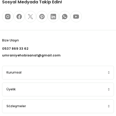
Sosyal Medyada Takip Edin!
REÇLERİ
 KALEMLERİ
Gönder
(MİNLER)
Bize Ulaşın
0537 869 33 62
ALEMLİKLER
umraniyehobisanat@gmail.com
İ
Kurumsal
TASI
Üyelik
Sözleşmeler