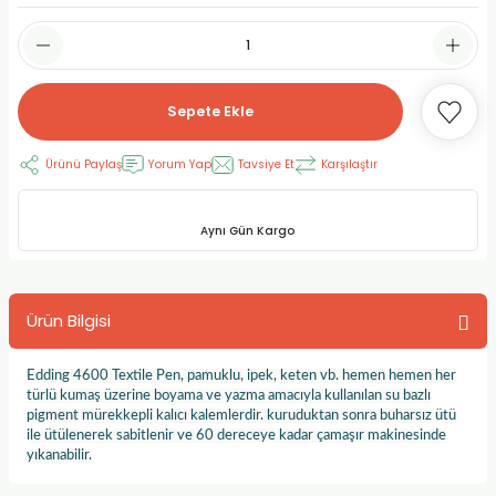
RLAYAN BOYALAR
ELTİCİLER
I VE TÜPLERİ
 BOYALAR
ALAR
RUYUCULAR
LAR
Sepete Ekle
LAR
OLAR (PRİMERS)
RME) FIRÇALAR
RI
Ürünü Paylaş
Yorum Yap
Tavsiye Et
Karşılaştır
A ve KALEMLER
MODELİNG PASTALAR
Ş KALEMLERİ
Aynı Gün Kargo
 VE UÇLAR (MİN)
ETLEME KALEMLERİ
APIŞTIRICILAR
LER
ALEMLERİ
Ürün Bilgisi
 MALZEMELER
SİM SEHPALARI
Edding 4600 Textile Pen, pamuklu, ipek, keten vb. hemen hemen her
türlü kumaş üzerine boyama ve yazma amacıyla kullanılan su bazlı
ER ve RENKLENDİRİCİLERİ
TİL KURŞUN KALEMLER
pigment mürekkepli kalıcı kalemlerdir. kuruduktan sonra buharsız ütü
ile ütülenerek sabitlenir ve 60 dereceye kadar çamaşır makinesinde
yıkanabilir.
EÇLER
EÇLER
ON ÜRÜNLERİ