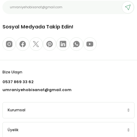
REÇLERİ
Ürün fiyatı diğer sitelerden daha pahalı.
Bu ürüne benzer farklı alternatifler olmalı.
 KALEMLERİ
Sosyal Medyada Takip Edin!
(MİNLER)
Gönder
ALEMLİKLER
Bize Ulaşın
İ
0537 869 33 62
umraniyehobisanat@gmail.com
TASI
Kurumsal
Üyelik