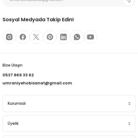
REÇLERİ
Bu ürüne benzer farklı alternatifler olmalı.
 KALEMLERİ
Sosyal Medyada Takip Edin!
(MİNLER)
Gönder
ALEMLİKLER
Bize Ulaşın
0537 869 33 62
İ
umraniyehobisanat@gmail.com
TASI
Kurumsal
Üyelik