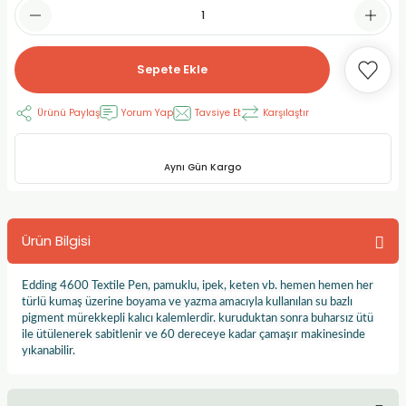
RLAYAN BOYALAR
ELTİCİLER
I VE TÜPLERİ
 BOYALAR
ALAR
RUYUCULAR
LAR
Sepete Ekle
LAR
OLAR (PRİMERS)
RME) FIRÇALAR
RI
Ürünü Paylaş
Yorum Yap
Tavsiye Et
Karşılaştır
A ve KALEMLER
MODELİNG PASTALAR
Ş KALEMLERİ
Aynı Gün Kargo
 VE UÇLAR (MİN)
ETLEME KALEMLERİ
Ürün Bilgisi
APIŞTIRICILAR
LER
ALEMLERİ
 MALZEMELER
SİM SEHPALARI
Edding 4600 Textile Pen, pamuklu, ipek, keten vb. hemen hemen her
türlü kumaş üzerine boyama ve yazma amacıyla kullanılan su bazlı
pigment mürekkepli kalıcı kalemlerdir. kuruduktan sonra buharsız ütü
ER ve RENKLENDİRİCİLERİ
TİL KURŞUN KALEMLER
ile ütülenerek sabitlenir ve 60 dereceye kadar çamaşır makinesinde
yıkanabilir.
EÇLER
EÇLER
ON ÜRÜNLERİ