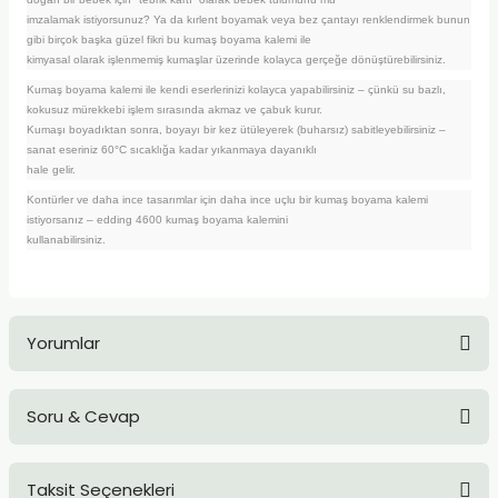
TLARI
ERİ
imzalamak istiyorsunuz? Ya da kırlent boyamak veya bez çantayı renklendirmek bunun
gibi birçok başka güzel fikri bu kumaş boyama kalemi ile
kimyasal olarak işlenmemiş kumaşlar üzerinde kolayca gerçeğe dönüştürebilirsiniz.
I
Kumaş boyama kalemi ile kendi eserlerinizi kolayca yapabilirsiniz – çünkü su bazlı,
kokusuz mürekkebi işlem sırasında akmaz ve çabuk kurur.
ÜSLEMELER
Kumaşı boyadıktan sonra, boyayı bir kez ütüleyerek (buharsız) sabitleyebilirsiniz –
sanat eseriniz 60°C sıcaklığa kadar yıkanmaya dayanıklı
hale gelir.
 KALEMLER
Kontürler ve daha ince tasarımlar için daha ince uçlu bir kumaş boyama kalemi
istiyorsanız – edding 4600 kumaş boyama kalemini
ÜNLERİ
kullanabilirsiniz.
 HAMURLARI
Yorumlar
LONLAR
LER
Soru & Cevap
Bu ürüne ilk yorumu siz yapın!
EMLER
Taksit Seçenekleri