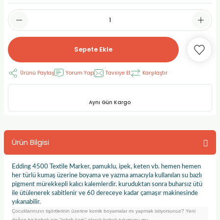
RLAYAN BOYALAR
ELTİCİLER
I VE TÜPLERİ
 BOYALAR
ALAR
RUYUCULAR
LAR
Sepete Ekle
LAR
OLAR (PRİMERS)
RME) FIRÇALAR
RI
Ürünü Paylaş
Yorum Yap
Tavsiye Et
Karşılaştır
A ve KALEMLER
MODELİNG PASTALAR
Ş KALEMLERİ
Aynı Gün Kargo
 VE UÇLAR (MİN)
ETLEME KALEMLERİ
APIŞTIRICILAR
LER
ALEMLERİ
Ürün Bilgisi
 MALZEMELER
SİM SEHPALARI
Edding 4500 Textile Marker, pamuklu, ipek, keten vb. hemen hemen
her türlü kumaş üzerine boyama ve yazma amacıyla kullanılan su bazlı
ER ve RENKLENDİRİCİLERİ
TİL KURŞUN KALEMLER
pigment mürekkepli kalıcı kalemlerdir. kuruduktan sonra buharsız ütü
ile ütülenerek sabitlenir ve 60 dereceye kadar çamaşır makinesinde
yıkanabilir.
EÇLER
EÇLER
ON ÜRÜNLERİ
Çocuklarınızın tişörtlerinin üzerine komik boyamalar mı yapmak istiyorsunuz? Yeni
doğan bir bebek için "tebrik kartı” olarak bebek tulumunu mu