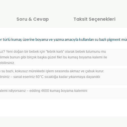
Soru & Cevap
Taksit Seçenekleri
türlü kumaş üzerine boyama ve yazma amacıyla kullanılan su bazlı pigment mürek
uz? Yeni doğan bir bebek için "tebrik kartı” olarak bebek tulumunu mu
irmek bunun gibi birçok başka güzel fikri bu kumaş boyama kalemi ile
ilirsiniz.
ü su bazlı, kokusuz mürekkebi işlem sırasında akmaz ve çabuk kurur.
lirsiniz – sanat eseriniz 60°C sıcaklığa kadar yıkanmaya dayanıklı
 kalemi istiyorsanız – edding 4600 kumaş boyama kalemini