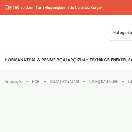
1750 ve Üzeri Tüm Alışverişlerinizde Ücretsiz Kargo!
HOBİ
SANATSAL & RESİM
FIRÇALAR
ÇİZİM - TEKNİK
GELENEKSEL 
Anasayfa
HOBİ
KUMAŞ BOYALARI
KUMAŞ KALEMLERİ
Ed