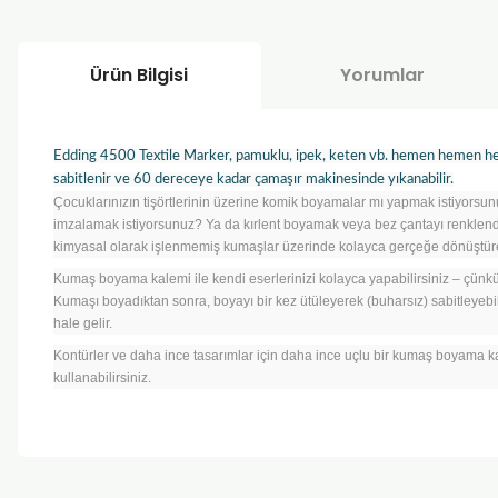
Ürün Bilgisi
Yorumlar
Edding 4500 Textile Marker, pamuklu, ipek, keten vb. hemen hemen her 
sabitlenir ve 60 dereceye kadar çamaşır makinesinde yıkanabilir.
Çocuklarınızın tişörtlerinin üzerine komik boyamalar mı yapmak istiyorsun
imzalamak istiyorsunuz? Ya da kırlent boyamak veya bez çantayı renklend
kimyasal olarak işlenmemiş kumaşlar üzerinde kolayca gerçeğe dönüştüreb
Kumaş boyama kalemi ile kendi eserlerinizi kolayca yapabilirsiniz – çünk
Kumaşı boyadıktan sonra, boyayı bir kez ütüleyerek (buharsız) sabitleyebi
hale gelir.
Kontürler ve daha ince tasarımlar için daha ince uçlu bir kumaş boyama
kullanabilirsiniz.