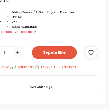
0 TL
Edding Kumaş / T-Shirt Boyama Kalemleri
EDDİNG
mu
Var
4004764014668
den başlayan taksitlerle!!
Sepete Ekle
 Paylaş
Yorum Yap
Tavsiye Et
Karşılaştır
Aynı Gün Kargo