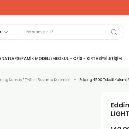
SANATLAR
SERAMİK MODELLEME
OKUL - OFİS - KIRTASİYE
İLETİŞİM
ding Kumaş / T-Shirt Boyama Kalemleri
Edding 4500 Tekstil Kalemi A
Eddin
LIGH