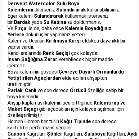
Derwent Watercolor Sulu Boya
TLARI
ERİ
Kalemlerini
dilerseniz
Sulandırarak
kullanabilirsiniz.
Eğer kalemi
Sulandırarak
kullanmak isterseniz
I
bir
Bardak
yada
Su Kabına
su doldurmanız,-
Ve
Fırça
ile de, daha önce
Kalemle Boyadığınız
Yerlere
dokunuşlar yapmanız yeterli.
ÜSLEMELER
Kalem ve Ucunun
Kırılmaya Karşı
oldukça dayanıklı bir
yapısı vardır.
 KALEMLER
Kendi aralarında
Renk Geçişi
çok kolaydır.
İnsan Sağlığına
Zarar
verebilecek hiçbir madde
içermez.
ÜNLERİ
Boya kaleminin gövdesi,
Çevreye Duyarlı
Ormanlarda
Yetiştirilen Ağaçlardan
elde edilen ahşaptan
 HAMURLARI
üretilmiştir.
Parlak
,
Canlı
ve son derece
Ö
rtücü
özelliğe sahip bir
LONLAR
boya kalemidir.
Ahşap kaplaması kalemin ucu bittiğinde
Kalemtıraş ve
Maket Bıçağı
gibi
açacakları için kolayca açılması için
LER
özelleştirilmiştir.
Hemen Hemen her türlü
Kağıt Tipinde
son derece
EMLER
kaliteli bir performans sergiler.
Canson
Kağıtları,
Şöhler
Kağıtları,
Suluboya
Kağıtları,
Aydı