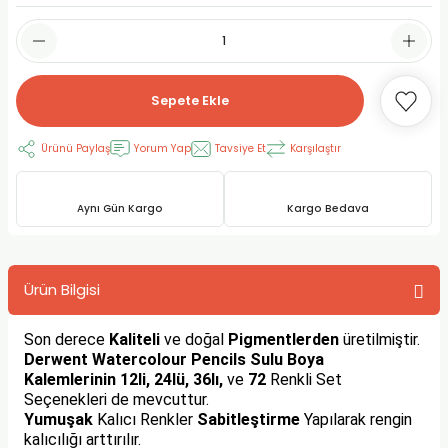
RLAYAN BOYALAR
ELTİCİLER
I VE TÜPLERİ
 BOYALAR
ALAR
RUYUCULAR
LAR
Sepete Ekle
LAR
OLAR (PRİMERS)
RME) FIRÇALAR
RI
Ürünü Paylaş
Yorum Yap
Tavsiye Et
Karşılaştır
A ve KALEMLER
MODELİNG PASTALAR
Ş KALEMLERİ
Aynı Gün Kargo
Kargo Bedava
 VE UÇLAR (MİN)
ETLEME KALEMLERİ
APIŞTIRICILAR
LER
ALEMLERİ
Ürün Bilgisi
 MALZEMELER
SİM SEHPALARI
Son derece
Kaliteli
ve doğal
Pigmentlerden
üretilmiştir.
Derwent Watercolour Pencils Sulu Boya
ER ve RENKLENDİRİCİLERİ
TİL KURŞUN KALEMLER
Kalemlerinin
12li, 24lü, 36lı,
ve
72
Renkli Set
Seçenekleri de mevcuttur.
EÇLER
EÇLER
ON ÜRÜNLERİ
Yumuşak
Kalıcı Renkler
Sabitleştirme
Yapılarak rengin
kalıcılığı arttırılır.