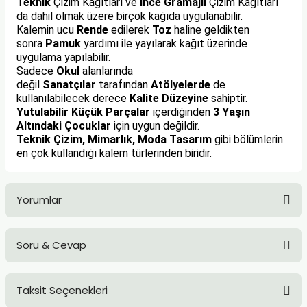
Teknik
Çizim Kağıtları ve
İnce Gramajlı
Çizim Kağıtları
REÇLERİ
da dahil olmak üzere birçok kağıda uygulanabilir.
Kalemin ucu
Rende
edilerek
Toz
haline geldikten
 KALEMLERİ
sonra
Pamuk
yardımı ile yayılarak kağıt üzerinde
uygulama yapılabilir.
Sadece
Okul
alanlarında
(MİNLER)
değil
Sanatçılar
tarafından
Atölyelerde
de
kullanılabilecek derece
Kalite Düzeyine
sahiptir.
Yutulabilir Küçük Parçalar
içerdiğinden
3
Yaşın
Altındaki Çocuklar
için uygun değildir.
Teknik Çizim, Mimarlık, Moda Tasarım
gibi bölümlerin
ALEMLİKLER
en çok kullandığı kalem türlerinden biridir.
İ
Yorumlar
TASI
Soru & Cevap
Bu ürüne ilk yorumu siz yapın!
Taksit Seçenekleri
Yorum Yaz
Ürün hakkında henüz soru sorulmamış.