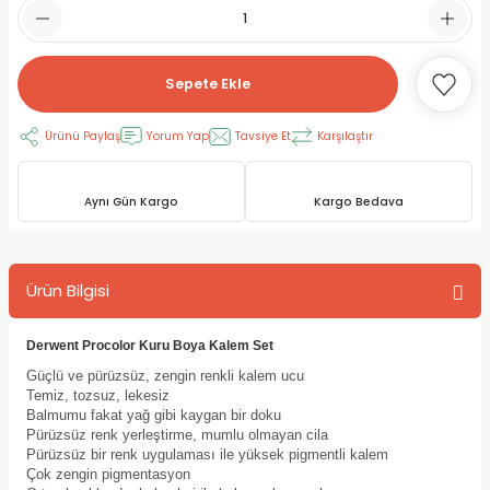
RLAYAN BOYALAR
ELTİCİLER
I VE TÜPLERİ
 BOYALAR
ALAR
RUYUCULAR
LAR
Sepete Ekle
LAR
OLAR (PRİMERS)
RME) FIRÇALAR
RI
Ürünü Paylaş
Yorum Yap
Tavsiye Et
Karşılaştır
A ve KALEMLER
MODELİNG PASTALAR
Ş KALEMLERİ
Aynı Gün Kargo
Kargo Bedava
 VE UÇLAR (MİN)
ETLEME KALEMLERİ
Ürün Bilgisi
APIŞTIRICILAR
LER
ALEMLERİ
 MALZEMELER
SİM SEHPALARI
Derwent Procolor Kuru Boya Kalem Set
Güçlü ve pürüzsüz, zengin renkli kalem ucu
Temiz, tozsuz, lekesiz
ER ve RENKLENDİRİCİLERİ
TİL KURŞUN KALEMLER
Balmumu fakat yağ gibi kaygan bir doku
Pürüzsüz renk yerleştirme, mumlu olmayan cila
EÇLER
EÇLER
ON ÜRÜNLERİ
Pürüzsüz bir renk uygulaması ile yüksek pigmentli kalem
Çok zengin pigmentasyon