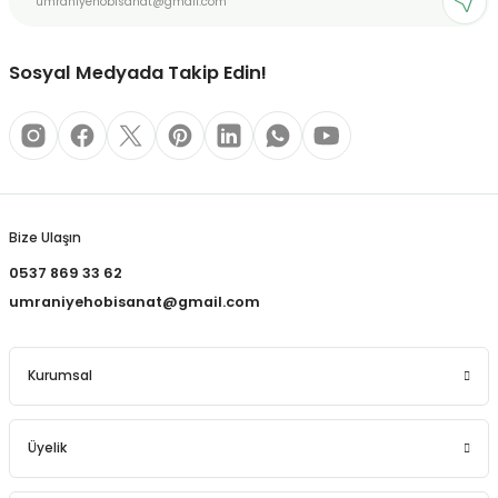
REÇLERİ
Bu ürüne benzer farklı alternatifler olmalı.
 KALEMLERİ
Sosyal Medyada Takip Edin!
(MİNLER)
Gönder
ALEMLİKLER
Bize Ulaşın
0537 869 33 62
İ
umraniyehobisanat@gmail.com
TASI
Kurumsal
Üyelik