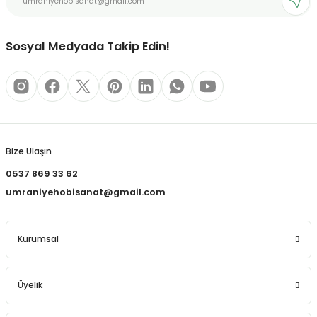
REÇLERİ
Bu ürüne benzer farklı alternatifler olmalı.
 KALEMLERİ
Sosyal Medyada Takip Edin!
(MİNLER)
Gönder
ALEMLİKLER
Bize Ulaşın
0537 869 33 62
İ
umraniyehobisanat@gmail.com
TASI
Kurumsal
Üyelik