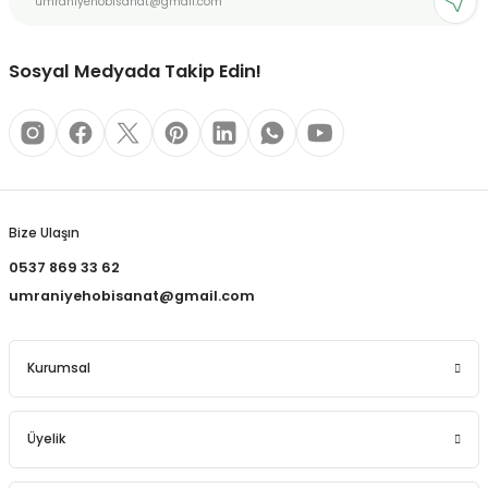
REÇLERİ
Bu ürüne benzer farklı alternatifler olmalı.
 KALEMLERİ
Sosyal Medyada Takip Edin!
(MİNLER)
Gönder
ALEMLİKLER
Bize Ulaşın
0537 869 33 62
İ
umraniyehobisanat@gmail.com
TASI
Kurumsal
Üyelik