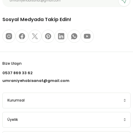
REÇLERİ
Bu ürüne benzer farklı alternatifler olmalı.
 KALEMLERİ
Sosyal Medyada Takip Edin!
(MİNLER)
Gönder
ALEMLİKLER
Bize Ulaşın
0537 869 33 62
İ
umraniyehobisanat@gmail.com
TASI
Kurumsal
Üyelik