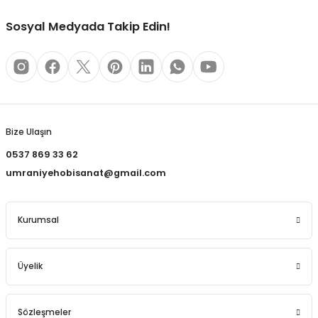
REÇLERİ
Sosyal Medyada Takip Edin!
 KALEMLERİ
(MİNLER)
Gönder
Bize Ulaşın
ALEMLİKLER
0537 869 33 62
umraniyehobisanat@gmail.com
İ
TASI
Kurumsal
Üyelik
Sözleşmeler