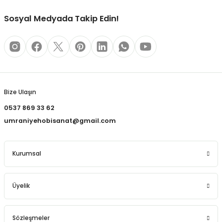
REÇLERİ
Sosyal Medyada Takip Edin!
 KALEMLERİ
(MİNLER)
Gönder
Bize Ulaşın
ALEMLİKLER
0537 869 33 62
umraniyehobisanat@gmail.com
İ
TASI
Kurumsal
Üyelik
Sözleşmeler