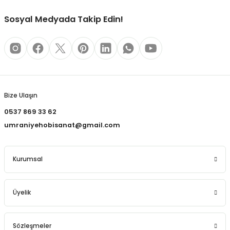
REÇLERİ
Sosyal Medyada Takip Edin!
 KALEMLERİ
(MİNLER)
Gönder
Bize Ulaşın
ALEMLİKLER
0537 869 33 62
umraniyehobisanat@gmail.com
İ
TASI
Kurumsal
Üyelik
Sözleşmeler