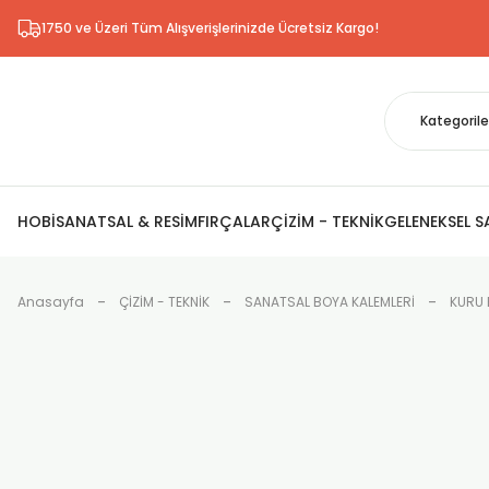
1750 ve Üzeri Tüm Alışverişlerinizde Ücretsiz Kargo!
HOBİ
SANATSAL & RESİM
FIRÇALAR
ÇİZİM - TEKNİK
GELENEKSEL 
Anasayfa
ÇİZİM - TEKNİK
SANATSAL BOYA KALEMLERİ
KURU 