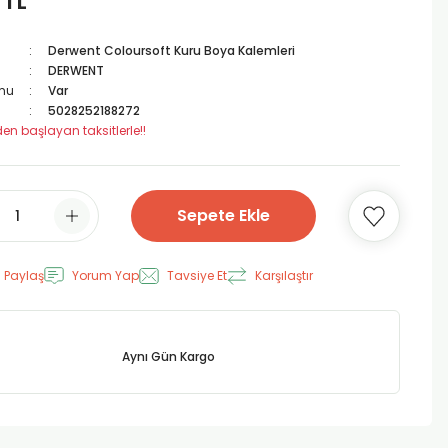
 TL
Derwent Coloursoft Kuru Boya Kalemleri
DERWENT
mu
Var
5028252188272
den başlayan taksitlerle!!
Sepete Ekle
 Paylaş
Yorum Yap
Tavsiye Et
Karşılaştır
Aynı Gün Kargo