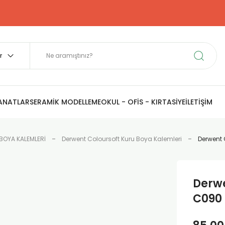
SANATLAR
SERAMİK MODELLEME
OKUL - OFİS - KIRTASİYE
İLETİŞİM
BOYA KALEMLERİ
Derwent Coloursoft Kuru Boya Kalemleri
Derwent 
Derwe
C090