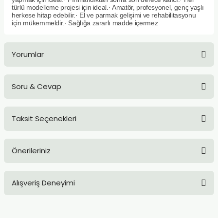
türlü modelleme projesi için ideal.· Amatör, profesyonel, genç yaşlı
TLARI
ERİ
herkese hitap edebilir.· El ve parmak gelişimi ve rehabilitasyonu
için mükemmeldir.· Sağlığa zararlı madde içermez
I
Yorumlar
ÜSLEMELER
 KALEMLER
Soru & Cevap
Bu ürüne ilk yorumu siz yapın!
ÜNLERİ
Taksit Seçenekleri
Yorum Yaz
Ürün hakkında henüz soru sorulmamış.
 HAMURLARI
Önerileriniz
LONLAR
Soru Sor
Bu ürünün fiyat bilgisi, resim, ürün açıklamalarında ve diğer
LER
Alışveriş Deneyimi
konularda yetersiz gördüğünüz noktaları öneri formunu
kullanarak tarafımıza iletebilirsiniz.
EMLER
Görüş ve önerileriniz için teşekkür ederiz.