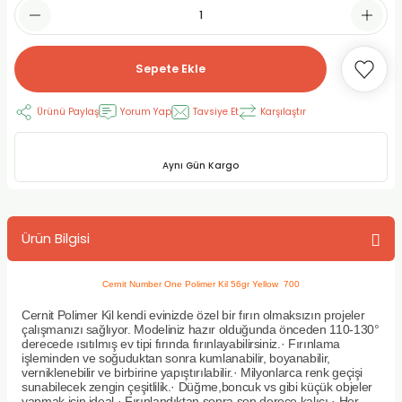
RLAYAN BOYALAR
ELTİCİLER
I VE TÜPLERİ
 BOYALAR
ALAR
RUYUCULAR
LAR
Sepete Ekle
LAR
OLAR (PRİMERS)
RME) FIRÇALAR
RI
Ürünü Paylaş
Yorum Yap
Tavsiye Et
Karşılaştır
A ve KALEMLER
MODELİNG PASTALAR
Ş KALEMLERİ
Aynı Gün Kargo
 VE UÇLAR (MİN)
ETLEME KALEMLERİ
Ürün Bilgisi
APIŞTIRICILAR
LER
ALEMLERİ
 MALZEMELER
SİM SEHPALARI
Cernit Number One Polimer Kil 56gr Yellow 700
Cernit Polimer Kil kendi evinizde özel bir fırın olmaksızın projeler
ER ve RENKLENDİRİCİLERİ
TİL KURŞUN KALEMLER
çalışmanızı sağlıyor. Modeliniz hazır olduğunda önceden 110-130°
derecede ısıtılmış ev tipi fırında fırınlayabilirsiniz.· Fırınlama
işleminden ve soğuduktan sonra kumlanabilir, boyanabilir,
EÇLER
EÇLER
ON ÜRÜNLERİ
verniklenebilir ve birbirine yapıştırılabilir.· Milyonlarca renk geçişi
sunabilecek zengin çeşitlilik.· Düğme,boncuk vs gibi küçük objeler
yapmak için ideal.· Fırınlandıktan sonra son derece kalıcı.· Her