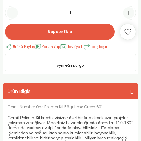
RLAYAN BOYALAR
ELTİCİLER
I VE TÜPLERİ
 BOYALAR
ALAR
RUYUCULAR
LAR
Sepete Ekle
LAR
OLAR (PRİMERS)
RME) FIRÇALAR
RI
Ürünü Paylaş
Yorum Yap
Tavsiye Et
Karşılaştır
A ve KALEMLER
MODELİNG PASTALAR
Ş KALEMLERİ
Aynı Gün Kargo
 VE UÇLAR (MİN)
ETLEME KALEMLERİ
APIŞTIRICILAR
LER
ALEMLERİ
Ürün Bilgisi
 MALZEMELER
SİM SEHPALARI
Cernit Number One Polimer Kil 56gr Lime Green 601
ER ve RENKLENDİRİCİLERİ
TİL KURŞUN KALEMLER
Cernit Polimer Kil kendi evinizde özel bir fırın olmaksızın projeler
çalışmanızı sağlıyor. Modeliniz hazır olduğunda önceden 110-130°
derecede ısıtılmış ev tipi fırında fırınlayabilirsiniz.· Fırınlama
EÇLER
EÇLER
ON ÜRÜNLERİ
işleminden ve soğuduktan sonra kumlanabilir, boyanabilir,
verniklenebilir ve birbirine yapıştırılabilir.· Milyonlarca renk geçişi