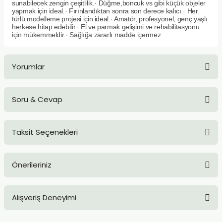
sunabilecek zengin çeşitlilik.· Düğme,boncuk vs gibi küçük objeler
TLARI
ERİ
yapmak için ideal.· Fırınlandıktan sonra son derece kalıcı.· Her
türlü modelleme projesi için ideal.· Amatör, profesyonel, genç yaşlı
herkese hitap edebilir.· El ve parmak gelişimi ve rehabilitasyonu
I
için mükemmeldir.· Sağlığa zararlı madde içermez
ÜSLEMELER
Yorumlar
 KALEMLER
Soru & Cevap
ÜNLERİ
Bu ürüne ilk yorumu siz yapın!
 HAMURLARI
Taksit Seçenekleri
Yorum Yaz
Ürün hakkında henüz soru sorulmamış.
LONLAR
Önerileriniz
Soru Sor
LER
Bu ürünün fiyat bilgisi, resim, ürün açıklamalarında ve diğer
Alışveriş Deneyimi
konularda yetersiz gördüğünüz noktaları öneri formunu
EMLER
kullanarak tarafımıza iletebilirsiniz.
Görüş ve önerileriniz için teşekkür ederiz.