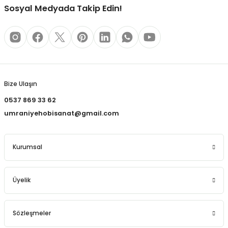
REÇLERİ
Sosyal Medyada Takip Edin!
 KALEMLERİ
Gönder
(MİNLER)
Bize Ulaşın
0537 869 33 62
ALEMLİKLER
umraniyehobisanat@gmail.com
İ
Kurumsal
TASI
Üyelik
Sözleşmeler