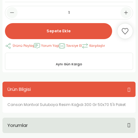
RLAYAN BOYALAR
ELTİCİLER
I VE TÜPLERİ
 BOYALAR
ALAR
RUYUCULAR
LAR
Sepete Ekle
LAR
OLAR (PRİMERS)
RME) FIRÇALAR
RI
Ürünü Paylaş
Yorum Yap
Tavsiye Et
Karşılaştır
A ve KALEMLER
MODELİNG PASTALAR
Ş KALEMLERİ
Aynı Gün Kargo
 VE UÇLAR (MİN)
ETLEME KALEMLERİ
APIŞTIRICILAR
LER
ALEMLERİ
Ürün Bilgisi
 MALZEMELER
SİM SEHPALARI
Canson Montval Suluboya Resim Kağıdı 300 Gr 50x70 5'li Paket
ER ve RENKLENDİRİCİLERİ
TİL KURŞUN KALEMLER
Yorumlar
EÇLER
EÇLER
ON ÜRÜNLERİ