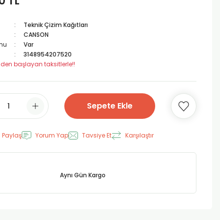
0 TL
Teknik Çizim Kağıtları
CANSON
mu
Var
3148954207520
 den başlayan taksitlerle!!
Sepete Ekle
 Paylaş
Yorum Yap
Tavsiye Et
Karşılaştır
Aynı Gün Kargo