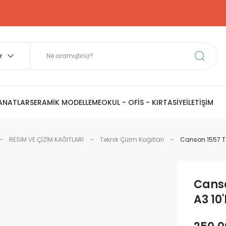
SANATLAR
SERAMİK MODELLEME
OKUL - OFİS - KIRTASİYE
İLETİŞİM
RESİM VE ÇİZİM KAĞITLARI
Teknik Çizim Kağıtları
Canson 1557 Te
Canso
A3 10