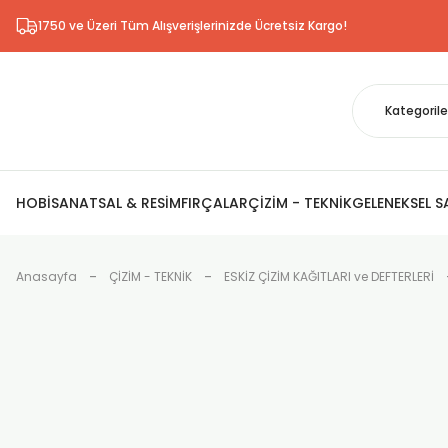
1750 ve Üzeri Tüm Alışverişlerinizde Ücretsiz Kargo!
HOBİ
SANATSAL & RESİM
FIRÇALAR
ÇİZİM - TEKNİK
GELENEKSEL 
Anasayfa
ÇİZİM - TEKNİK
ESKİZ ÇİZİM KAĞITLARI ve DEFTERLERİ