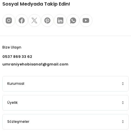
REÇLERİ
Sosyal Medyada Takip Edin!
 KALEMLERİ
Gönder
(MİNLER)
Bize Ulaşın
0537 869 33 62
ALEMLİKLER
umraniyehobisanat@gmail.com
İ
Kurumsal
TASI
Üyelik
Sözleşmeler