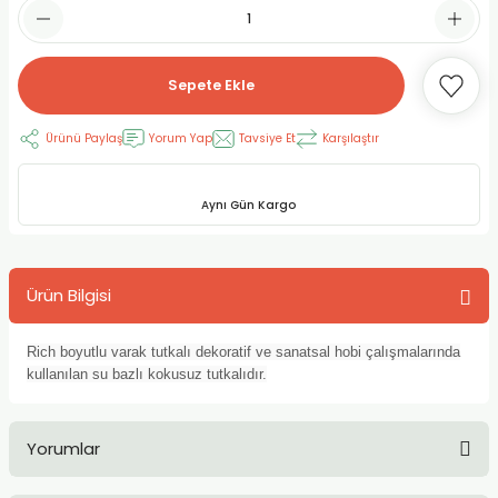
RLAYAN BOYALAR
ELTİCİLER
I VE TÜPLERİ
 BOYALAR
ALAR
RUYUCULAR
LAR
Sepete Ekle
LAR
OLAR (PRİMERS)
RME) FIRÇALAR
RI
Ürünü Paylaş
Yorum Yap
Tavsiye Et
Karşılaştır
A ve KALEMLER
MODELİNG PASTALAR
Ş KALEMLERİ
Aynı Gün Kargo
 VE UÇLAR (MİN)
ETLEME KALEMLERİ
Ürün Bilgisi
APIŞTIRICILAR
LER
ALEMLERİ
 MALZEMELER
SİM SEHPALARI
Rich boyutlu varak tutkalı dekoratif ve sanatsal hobi çalışmalarında
kullanılan su bazlı kokusuz tutkalıdır.
ER ve RENKLENDİRİCİLERİ
TİL KURŞUN KALEMLER
Yorumlar
EÇLER
EÇLER
ON ÜRÜNLERİ