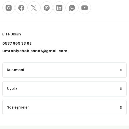
REÇLERİ
 KALEMLERİ
Gönder
(MİNLER)
Bize Ulaşın
0537 869 33 62
umraniyehobisanat@gmail.com
ALEMLİKLER
Kurumsal
İ
TASI
Üyelik
Sözleşmeler