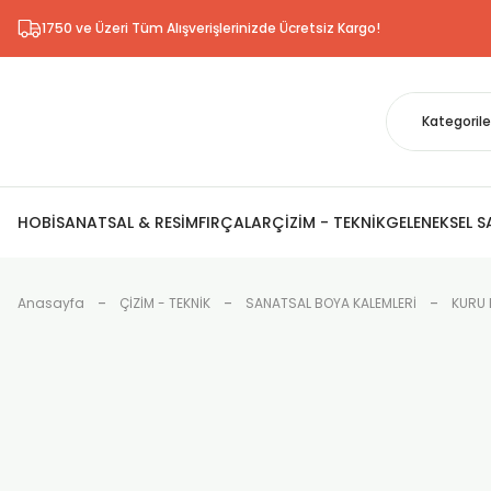
1750 ve Üzeri Tüm Alışverişlerinizde Ücretsiz Kargo!
HOBİ
SANATSAL & RESİM
FIRÇALAR
ÇİZİM - TEKNİK
GELENEKSEL 
Anasayfa
ÇİZİM - TEKNİK
SANATSAL BOYA KALEMLERİ
KURU 