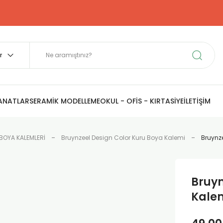
SANATLAR
SERAMİK MODELLEME
OKUL - OFİS - KIRTASİYE
İLETİŞİM
BOYA KALEMLERİ
Bruynzeel Design Color Kuru Boya Kalemi
Bruynz
Bruyn
Kalem