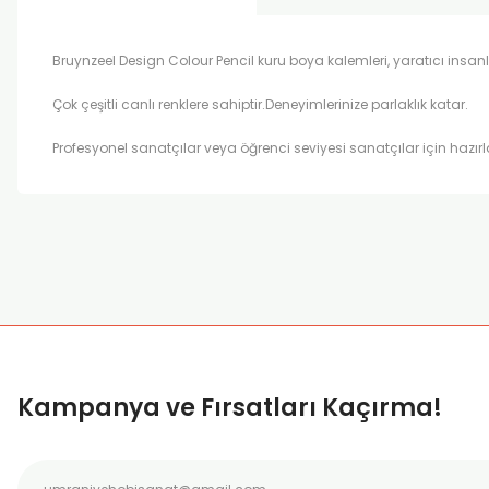
Bruynzeel Design Colour Pencil kuru boya kalemleri, yaratıcı insan
Çok çeşitli canlı renklere sahiptir.Deneyimlerinize parlaklık katar.
Profesyonel sanatçılar veya öğrenci seviyesi sanatçılar için hazırl
Bu ürünün fiyat bilgisi, resim, ürün açıklamalarında ve diğer k
Görüş ve önerileriniz için teşekkür ederiz.
Ürün resmi kalitesiz, bozuk veya görüntülenemiyor.
Ürün açıklamasında eksik bilgiler bulunuyor.
Ürün bilgilerinde hatalar bulunuyor.
Kampanya ve Fırsatları Kaçırma!
Ürün fiyatı diğer sitelerden daha pahalı.
Bu ürüne benzer farklı alternatifler olmalı.