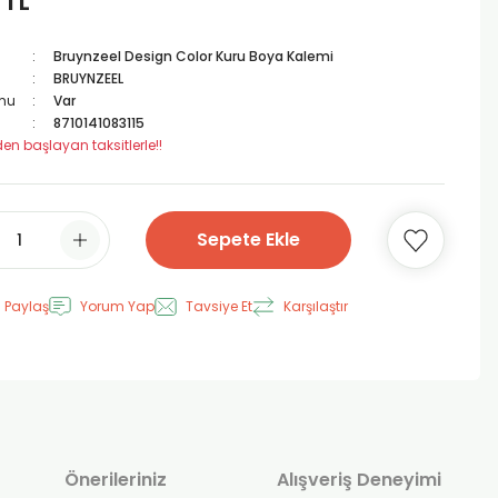
 TL
Bruynzeel Design Color Kuru Boya Kalemi
BRUYNZEEL
mu
Var
8710141083115
den başlayan taksitlerle!!
Sepete Ekle
 Paylaş
Yorum Yap
Tavsiye Et
Karşılaştır
Önerileriniz
Alışveriş Deneyimi