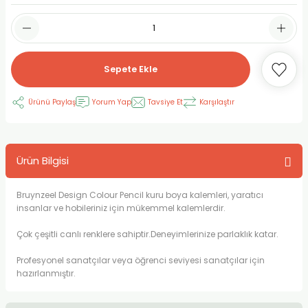
RLAYAN BOYALAR
ELTİCİLER
I VE TÜPLERİ
 BOYALAR
ALAR
RUYUCULAR
LAR
Sepete Ekle
LAR
OLAR (PRİMERS)
RME) FIRÇALAR
RI
Ürünü Paylaş
Yorum Yap
Tavsiye Et
Karşılaştır
A ve KALEMLER
MODELİNG PASTALAR
Ş KALEMLERİ
 VE UÇLAR (MİN)
ETLEME KALEMLERİ
Ürün Bilgisi
APIŞTIRICILAR
LER
ALEMLERİ
Bruynzeel Design Colour Pencil kuru boya kalemleri, yaratıcı
insanlar ve hobileriniz için mükemmel kalemlerdir.
 MALZEMELER
SİM SEHPALARI
Çok çeşitli canlı renklere sahiptir.Deneyimlerinize parlaklık katar.
ER ve RENKLENDİRİCİLERİ
TİL KURŞUN KALEMLER
Profesyonel sanatçılar veya öğrenci seviyesi sanatçılar için
hazırlanmıştır.
EÇLER
EÇLER
ON ÜRÜNLERİ