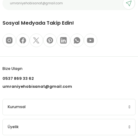
Ürün fiyatı diğer sitelerden daha pahalı.
REÇLERİ
Bu ürüne benzer farklı alternatifler olmalı.
 KALEMLERİ
Sosyal Medyada Takip Edin!
(MİNLER)
Gönder
ALEMLİKLER
Bize Ulaşın
İ
0537 869 33 62
umraniyehobisanat@gmail.com
TASI
Kurumsal
Üyelik