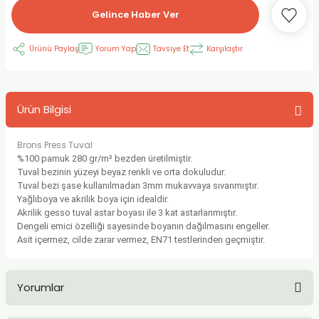
Gelince Haber Ver
RLAYAN BOYALAR
ELTİCİLER
I VE TÜPLERİ
 BOYALAR
Ürünü Paylaş
Yorum Yap
Tavsiye Et
Karşılaştır
ALAR
RUYUCULAR
LAR
LAR
OLAR (PRİMERS)
RME) FIRÇALAR
RI
Ürün Bilgisi
A ve KALEMLER
MODELİNG PASTALAR
Ş KALEMLERİ
Brons Press Tuval
 VE UÇLAR (MİN)
ETLEME KALEMLERİ
%100 pamuk 280 gr/m² bezden üretilmiştir.
Tuval bezinin yüzeyi beyaz renkli ve orta dokuludur.
Tuval bezi şase kullanılmadan 3mm mukavvaya sıvanmıştır.
APIŞTIRICILAR
LER
ALEMLERİ
Yağlıboya ve akrilik boya için idealdir.
Akrilik gesso tuval astar boyası ile 3 kat astarlanmıştır.
 MALZEMELER
SİM SEHPALARI
Dengeli emici özelliği sayesinde boyanın dağılmasını engeller.
Asit içermez, cilde zarar vermez, EN71 testlerinden geçmiştir.
ER ve RENKLENDİRİCİLERİ
TİL KURŞUN KALEMLER
Yorumlar
EÇLER
EÇLER
ON ÜRÜNLERİ