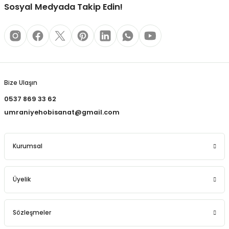
REÇLERİ
Sosyal Medyada Takip Edin!
 KALEMLERİ
Gönder
(MİNLER)
Bize Ulaşın
0537 869 33 62
ALEMLİKLER
umraniyehobisanat@gmail.com
İ
Kurumsal
TASI
Üyelik
Sözleşmeler