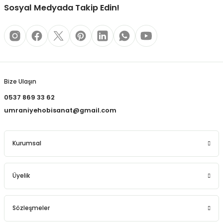
REÇLERİ
Sosyal Medyada Takip Edin!
 KALEMLERİ
Gönder
(MİNLER)
Bize Ulaşın
0537 869 33 62
ALEMLİKLER
umraniyehobisanat@gmail.com
İ
Kurumsal
TASI
Üyelik
Sözleşmeler