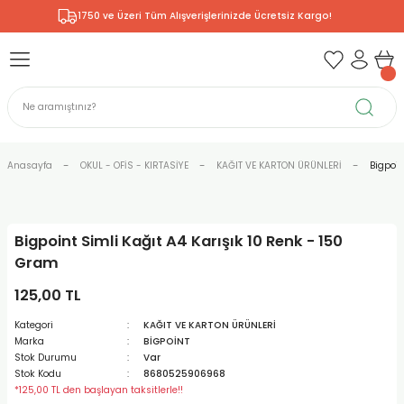
1750 ve Üzeri Tüm Alışverişlerinizde Ücretsiz Kargo!
Geri Dön
Geri Dön
Geri Dön
Geri Dön
Geri Dön
Geri Dön
Geri Dön
& RESİM
NİK
L SANATLAR
ODELLEME
 - KIRTASİYE
E BOYALAR
R
Rİ
ERİ
R
R
ÇALAR
 KALEMLERİ
ELERİ
RLARI
Anasayfa
OKUL - OFİS - KIRTASİYE
KAĞIT VE KARTON ÜRÜNLERİ
Bigpoin
ZLI BOYALAR
R
LAR
KALEMLERİ
Rİ
LER
R
Bigpoint Simli Kağıt A4 Karışık 10 Renk - 150
ARI
LAR
LER
ZEMELERİ
ERİ
ER
Gram
RI
 FIRÇALAR
ĞITLARI ve DEFTERLERİ
ve MALZEMELERİ
125,00 TL
Kategori
KAĞIT VE KARTON ÜRÜNLERİ
PORSELEN
KEPLER
LAR
K KAĞITLAR
RYUM
R
R
Marka
BİGPOİNT
Stok Durumu
Var
Stok Kodu
8680525906968
ONCUK BOYALAR
DİUMLAR
ÇALAR
 MÜREKKEPLERİ
 MALZEMELERİ
 BOYALARI
*125,00 TL den başlayan taksitlerle!!