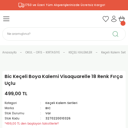
1750 ve Üzeri Tüm Alışverişlerinizde Ücretsiz Kargo!
Geri Dön
Geri Dön
Geri Dön
Geri Dön
Geri Dön
Geri Dön
Geri Dön
& RESİM
NİK
L SANATLAR
ODELLEME
 - KIRTASİYE
E BOYALAR
R
Rİ
ERİ
R
R
ÇALAR
 KALEMLERİ
ELERİ
RLARI
Anasayfa
OKUL - OFİS - KIRTASİYE
KEÇELİ KALEMLER
Keçeli Kalem Setle
ZLI BOYALAR
R
LAR
KALEMLERİ
Rİ
LER
R
Bic Keçeli Boya Kalemi Visaquarelle 18 Renk Fırça
ARI
LAR
LER
ZEMELERİ
ERİ
ER
Uçlu
RI
 FIRÇALAR
ĞITLARI ve DEFTERLERİ
ve MALZEMELERİ
499,00 TL
Kategori
Keçeli Kalem Setleri
PORSELEN
KEPLER
LAR
K KAĞITLAR
RYUM
R
R
Marka
BIC
Stok Durumu
Var
Stok Kodu
3270220010326
ONCUK BOYALAR
DİUMLAR
ÇALAR
 MÜREKKEPLERİ
 MALZEMELERİ
 BOYALARI
*499,00 TL den başlayan taksitlerle!!