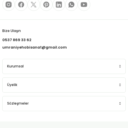
REÇLERİ
Gönder
 KALEMLERİ
(MİNLER)
Bize Ulaşın
0537 869 33 62
umraniyehobisanat@gmail.com
ALEMLİKLER
Kurumsal
İ
Üyelik
TASI
Sözleşmeler