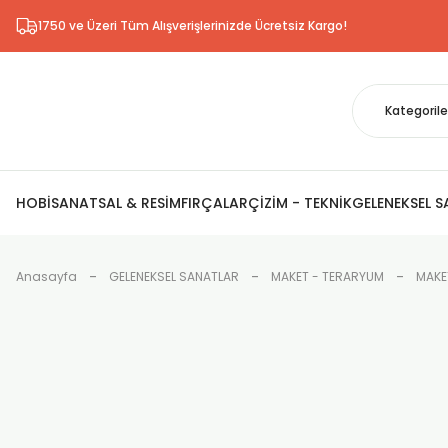
1750 ve Üzeri Tüm Alışverişlerinizde Ücretsiz Kargo!
HOBİ
SANATSAL & RESİM
FIRÇALAR
ÇİZİM - TEKNİK
GELENEKSEL 
Anasayfa
GELENEKSEL SANATLAR
MAKET - TERARYUM
MAKE