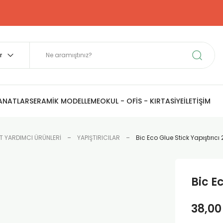
SANATLAR
SERAMİK MODELLEME
OKUL - OFİS - KIRTASİYE
İLETİŞİM
T YARDIMCI ÜRÜNLERİ
YAPIŞTIRICILAR
Bic Eco Glue Stick Yapıştırıcı 
Bic Ec
38,00