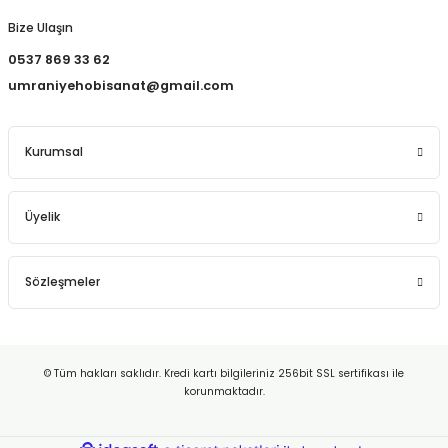
REÇLERİ
Bize Ulaşın
 KALEMLERİ
0537 869 33 62
umraniyehobisanat@gmail.com
(MİNLER)
Kurumsal
ALEMLİKLER
Üyelik
İ
Sözleşmeler
TASI
© Tüm hakları saklıdır. Kredi kartı bilgileriniz 256bit SSL sertifikası ile
korunmaktadır.