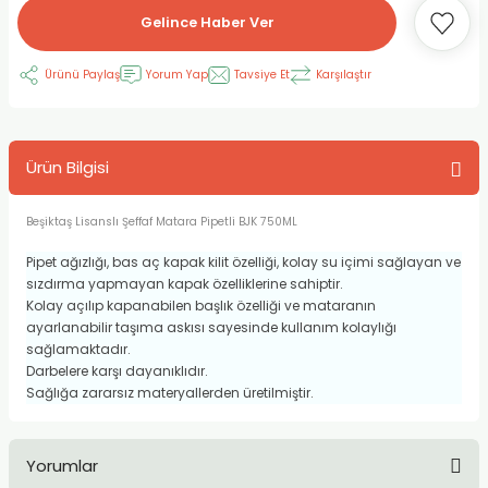
Gelince Haber Ver
RLAYAN BOYALAR
ELTİCİLER
I VE TÜPLERİ
 BOYALAR
Ürünü Paylaş
Yorum Yap
Tavsiye Et
Karşılaştır
ALAR
RUYUCULAR
LAR
LAR
OLAR (PRİMERS)
RME) FIRÇALAR
RI
Ürün Bilgisi
A ve KALEMLER
MODELİNG PASTALAR
Ş KALEMLERİ
Beşiktaş Lisanslı Şeffaf Matara Pipetli BJK 750ML
 VE UÇLAR (MİN)
ETLEME KALEMLERİ
Pipet ağızlığı, bas aç kapak kilit özelliği, kolay su içimi sağlayan ve
sızdırma yapmayan kapak özelliklerine sahiptir.
APIŞTIRICILAR
LER
ALEMLERİ
Kolay açılıp kapanabilen başlık özelliği ve mataranın
ayarlanabilir taşıma askısı sayesinde kullanım kolaylığı
 MALZEMELER
SİM SEHPALARI
sağlamaktadır.
Darbelere karşı dayanıklıdır.
Sağlığa zararsız materyallerden üretilmiştir.
ER ve RENKLENDİRİCİLERİ
TİL KURŞUN KALEMLER
EÇLER
EÇLER
ON ÜRÜNLERİ
Yorumlar