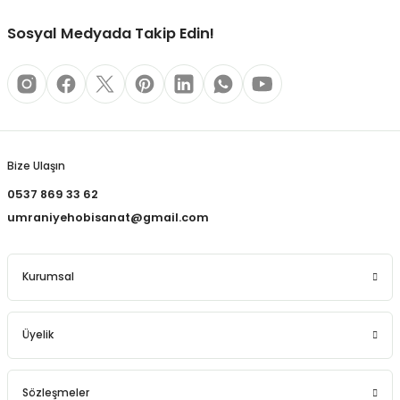
REÇLERİ
Sosyal Medyada Takip Edin!
 KALEMLERİ
(MİNLER)
Gönder
Bize Ulaşın
ALEMLİKLER
0537 869 33 62
umraniyehobisanat@gmail.com
İ
TASI
Kurumsal
Üyelik
Sözleşmeler