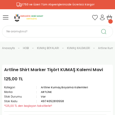
1750 ve Üzeri Tüm Alışverişlerinizde Ücretsiz Kargo!
Geri Dön
Geri Dön
Geri Dön
Geri Dön
Geri Dön
Geri Dön
Geri Dön
& RESİM
NİK
L SANATLAR
ODELLEME
 - KIRTASİYE
E BOYALAR
R
Rİ
ERİ
R
R
ÇALAR
 KALEMLERİ
ELERİ
RLARI
Anasayfa
HOBİ
KUMAŞ BOYALARI
KUMAŞ KALEMLERİ
Artline Kum
ZLI BOYALAR
R
LAR
KALEMLERİ
Rİ
LER
R
Artline Shirt Marker Tişört KUMAŞ Kalemi Mavi
ARI
LAR
LER
ZEMELERİ
ERİ
ER
125,00 TL
RI
 FIRÇALAR
ĞITLARI ve DEFTERLERİ
ve MALZEMELERİ
Kategori
Artline Kumaş Boyama Kalemleri
Marka
ARTLİNE
PORSELEN
KEPLER
LAR
K KAĞITLAR
RYUM
R
R
Stok Durumu
Var
Stok Kodu
4974052810558
*125,00 TL den başlayan taksitlerle!!
ONCUK BOYALAR
DİUMLAR
ÇALAR
 MÜREKKEPLERİ
 MALZEMELERİ
 BOYALARI