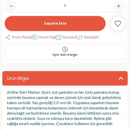
RLAYAN BOYALAR
ELTİCİLER
I VE TÜPLERİ
 BOYALAR
ALAR
RUYUCULAR
LAR
Sepete Ekle
LAR
OLAR (PRİMERS)
RME) FIRÇALAR
RI
Ürünü Paylaş
Yorum Yap
Tavsiye Et
Karşılaştır
A ve KALEMLER
MODELİNG PASTALAR
Ş KALEMLERİ
Aynı Gün Kargo
 VE UÇLAR (MİN)
ETLEME KALEMLERİ
Ürün Bilgisi
APIŞTIRICILAR
LER
ALEMLERİ
 MALZEMELER
SİM SEHPALARI
Artline Shirt Marker, tişört, kot pantolon ve her türlü pamuklu kumaş
üzerinde boyama yapmak ve desen çizmek için özel olarak geliştirilmiş
kalem serisidir. Yazı genişliği 2.0 mm'dir. Uygulama yaparken boyanın
ER ve RENKLENDİRİCİLERİ
TİL KURŞUN KALEMLER
kumaşın alt katmanlarına bulaşmasını önlemek için boyanılacak alanın
altına kağıt yerleştirilmesi önerilir. Boyama işlemi bittikten sonra orta
sıcaklıkta ütülenir. Suya ve solmaya karşı dayanıklıdır. Xylene gibi
EÇLER
EÇLER
ON ÜRÜNLERİ
sağlığa zararlı madde içermez. Çocukların kullanımı için güvenlidir.