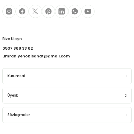
REÇLERİ
 KALEMLERİ
Gönder
(MİNLER)
Bize Ulaşın
0537 869 33 62
umraniyehobisanat@gmail.com
ALEMLİKLER
Kurumsal
İ
TASI
Üyelik
Sözleşmeler