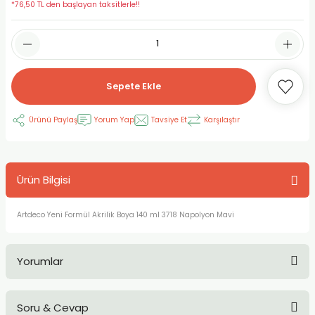
*76,50 TL den başlayan taksitlerle!!
RLAYAN BOYALAR
ELTİCİLER
I VE TÜPLERİ
 BOYALAR
ALAR
RUYUCULAR
LAR
LAR
OLAR (PRİMERS)
RME) FIRÇALAR
RI
Sepete Ekle
A ve KALEMLER
MODELİNG PASTALAR
Ş KALEMLERİ
Ürünü Paylaş
Yorum Yap
Tavsiye Et
Karşılaştır
 VE UÇLAR (MİN)
ETLEME KALEMLERİ
Ürün Bilgisi
APIŞTIRICILAR
LER
ALEMLERİ
Artdeco Yeni Formül Akrilik Boya 140 ml 3718 Napolyon Mavi
 MALZEMELER
SİM SEHPALARI
ER ve RENKLENDİRİCİLERİ
TİL KURŞUN KALEMLER
Yorumlar
EÇLER
EÇLER
ON ÜRÜNLERİ
Soru & Cevap