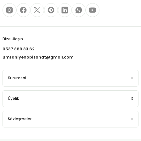
REÇLERİ
 KALEMLERİ
Gönder
(MİNLER)
Bize Ulaşın
0537 869 33 62
umraniyehobisanat@gmail.com
ALEMLİKLER
Kurumsal
İ
TASI
Üyelik
Sözleşmeler