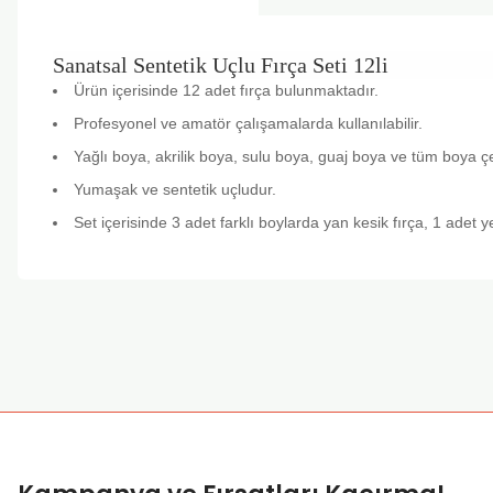
Sanatsal Sentetik Uçlu Fırça Seti 12li
Ürün içerisinde 12 adet fırça bulunmaktadır.
Profesyonel ve amatör çalışamalarda kullanılabilir.
Yağlı boya, akrilik boya, sulu boya, guaj boya ve tüm boya çe
Yumaşak ve sentetik uçludur.
Set içerisinde 3 adet farklı boylarda yan kesik fırça, 1 adet ye
Bu ürünün fiyat bilgisi, resim, ürün açıklamalarında ve diğer k
Görüş ve önerileriniz için teşekkür ederiz.
Ürün resmi kalitesiz, bozuk veya görüntülenemiyor.
Ürün açıklamasında eksik bilgiler bulunuyor.
Ürün bilgilerinde hatalar bulunuyor.