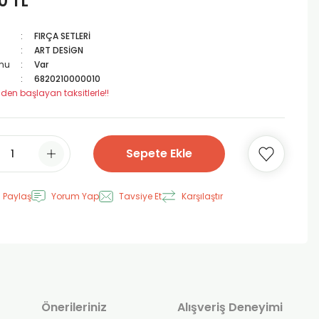
0 TL
FIRÇA SETLERİ
ART DESİGN
mu
Var
6820210000010
 den başlayan taksitlerle!!
Sepete Ekle
 Paylaş
Yorum Yap
Tavsiye Et
Karşılaştır
Önerileriniz
Alışveriş Deneyimi