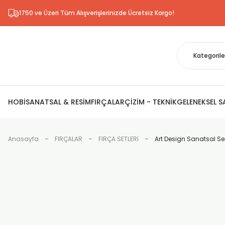
1750 ve Üzeri Tüm Alışverişlerinizde Ücretsiz Kargo!
HOBİ
SANATSAL & RESİM
FIRÇALAR
ÇİZİM - TEKNİK
GELENEKSEL 
Anasayfa
FIRÇALAR
FIRÇA SETLERİ
Art Design Sanatsal Sent