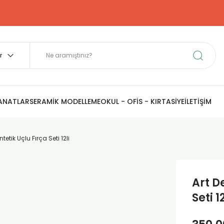
SANATLAR
SERAMİK MODELLEME
OKUL - OFİS - KIRTASİYE
İLETİŞİM
etik Uçlu Fırça Seti 12li
Art D
Seti 12