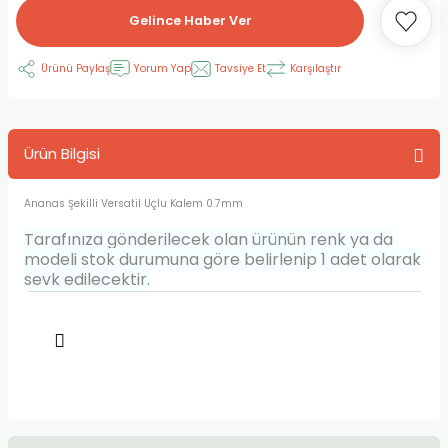
Gelince Haber Ver
RLAYAN BOYALAR
ELTİCİLER
I VE TÜPLERİ
 BOYALAR
Ürünü Paylaş
Yorum Yap
Tavsiye Et
Karşılaştır
ALAR
RUYUCULAR
LAR
LAR
OLAR (PRİMERS)
RME) FIRÇALAR
RI
Ürün Bilgisi
A ve KALEMLER
MODELİNG PASTALAR
Ş KALEMLERİ
Ananas Şekilli Versatil Uçlu Kalem 0.7mm
 VE UÇLAR (MİN)
ETLEME KALEMLERİ
Tarafınıza gönderilecek olan ürünün renk ya da
modeli stok durumuna göre belirlenip 1 adet olarak
APIŞTIRICILAR
LER
ALEMLERİ
sevk edilecektir.
 MALZEMELER
SİM SEHPALARI
ER ve RENKLENDİRİCİLERİ
TİL KURŞUN KALEMLER
EÇLER
EÇLER
ON ÜRÜNLERİ