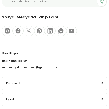
Ürün fiyatı diğer sitelerden daha pahalı.
REÇLERİ
Bu ürüne benzer farklı alternatifler olmalı.
 KALEMLERİ
Sosyal Medyada Takip Edin!
(MİNLER)
Gönder
ALEMLİKLER
Bize Ulaşın
0537 869 33 62
İ
umraniyehobisanat@gmail.com
TASI
Kurumsal
Üyelik